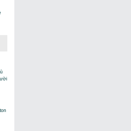
ề
Dù
gười
ton