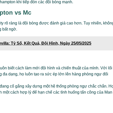
hampton khi tiếp đón các đội bóng mạnh.
pton vs Mc
ity rõ ràng là đội bóng được đánh giá cao hơn. Tuy nhiên, khôn
g bất ngờ.
Sevilla: Tỷ Số, Kết Quả, Đội Hình, Ngày 25/05/2025
ôn biết cách làm mới đội hình và chiến thuật của mình. Với lối
g đa dạng, họ luôn tạo ra sức ép lớn lên hàng phòng ngự đối
ang cố gắng xây dựng một hệ thống phòng ngự chắc chắn. H
nh một cách hợp lý để hạn chế các tình huống tấn công của Man