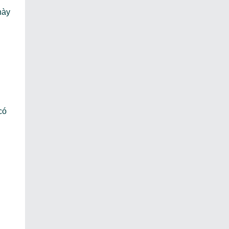
này
có