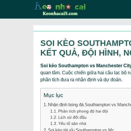
SOI KÈO SOUTHAMPTO
KẾT QUẢ, ĐỘI HÌNH, N
Soi kèo Southampton vs Manchester Cit
quan tâm. Cuộc chiến giữa hai câu lạc bộ 
phân tích đưa ra nhận định và dự đoán.
Mục lục
Nhận định bóng đá Southampton vs Manche
Phân tích phong độ hai đội
Lịch sử đối đầu
Yếu tố sân nhà
Soi kèo tài xỉu Southampton vs Mc