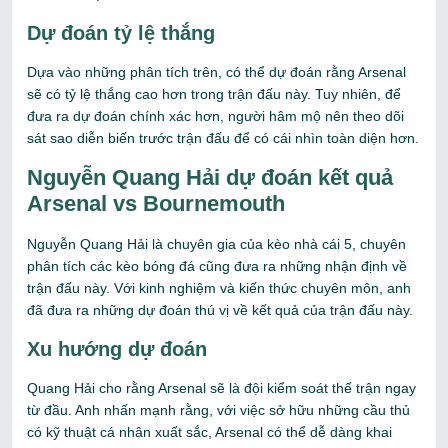
Dự đoán tỷ lệ thắng
Dựa vào những phân tích trên, có thể dự đoán rằng Arsenal
sẽ có tỷ lệ thắng cao hơn trong trận đấu này. Tuy nhiên, để
đưa ra dự đoán chính xác hơn, người hâm mộ nên theo dõi
sát sao diễn biến trước trận đấu để có cái nhìn toàn diện hơn.
Nguyễn Quang Hải dự đoán kết quả
Arsenal vs Bournemouth
Nguyễn Quang Hải là chuyên gia của kèo nhà cái 5, chuyên
phân tích các kèo bóng đá cũng đưa ra những nhận định về
trận đấu này. Với kinh nghiệm và kiến thức chuyên môn, anh
đã đưa ra những dự đoán thú vị về kết quả của trận đấu này.
Xu hướng dự đoán
Quang Hải cho rằng Arsenal sẽ là đội kiểm soát thế trận ngay
từ đầu. Anh nhấn mạnh rằng, với việc sở hữu những cầu thủ
có kỹ thuật cá nhân xuất sắc, Arsenal có thể dễ dàng khai