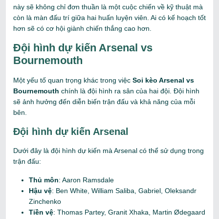
này sẽ không chỉ đơn thuần là một cuộc chiến về kỹ thuật mà
còn là màn đấu trí giữa hai huấn luyện viên. Ai có kế hoạch tốt
hơn sẽ có cơ hội giành chiến thắng cao hơn.
Đội hình dự kiến Arsenal vs
Bournemouth
Một yếu tố quan trọng khác trong việc
Soi kèo Arsenal vs
Bournemouth
chính là đội hình ra sân của hai đội. Đội hình
sẽ ảnh hưởng đến diễn biến trận đấu và khả năng của mỗi
bên.
Đội hình dự kiến Arsenal
Dưới đây là đội hình dự kiến mà Arsenal có thể sử dụng trong
trận đấu:
Thủ môn
: Aaron Ramsdale
Hậu vệ
: Ben White, William Saliba, Gabriel, Oleksandr
Zinchenko
Tiền vệ
: Thomas Partey, Granit Xhaka, Martin Ødegaard