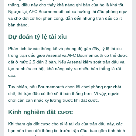
thắng, điều này cho thấy khả năng ghi bàn của họ là khá tốt.
Ngược lại, AFC Bournemouth có xu hướng thi đấu phòng ngự
và chờ đợi cơ hội phản công, dẫn đến những trận đấu có ít
bàn thắng.
Dự đoán tỷ lệ tài xỉu
Phân tích từ các thống kê và phong độ gần đây, tỷ lệ tài xỉu
trong trận đấu giữa Arsenal và AFC Bournemouth có thể được
đặt ở mức 2.5 đến 3 bàn. Nếu Arsenal kiểm soát trận đấu và
tạo ra nhiều cơ hội, khả năng xảy ra nhiều bàn thắng là rất
cao.
Tuy nhiên, nếu Bournemouth chọn lối chơi phòng ngự chặt
chẽ, thì trận đấu có thể sẽ ít bàn thắng hơn. Vì vậy, người
chơi cần cân nhắc kỹ lưỡng trước khi đặt cược.
Kinh nghiệm đặt cược
Khi tham gia đặt cược cho tỷ lệ tài xỉu của trận đấu này, các
bạn nên theo dõi thông tin trước trận đấu, bao gồm tình hình