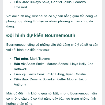
Tiền đạo
: Bukayo Saka, Gabriel Jesus, Leandro
Trossard
Với đội hình này, Arsenal sẽ có sự cân bằng giữa tấn công và
phòng ngự, đồng thời tạo ra nhiều phương án tấn công đa
dạng.
Đội hình dự kiến Bournemouth
Bournemouth cũng có những cầu thủ đáng chú ý và sẽ ra sân
với đội hình dự kiến như sau:
Thủ môn
: Mark Travers
Hậu vệ
: Adam Smith, Marcos Senesi, Lloyd Kelly, Joe
Rothwell
Tiền vệ
: Lewis Cook, Philip Billing, Ryan Christie
Tiền đạo
: Dominic Solanke, Kieffer Moore, Jaidon
Anthony
Mặc dù đội hình không quá nổi bật, nhưng Bournemouth vẫn
có những cầu thủ có khả năng gây bất ngờ trong những tình
huống phản công.