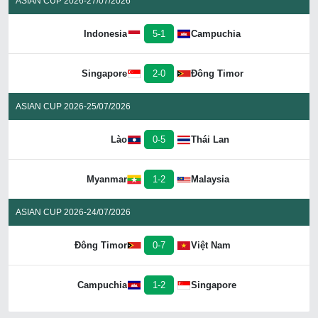
ASIAN CUP 2026
-
27/07/2026
Indonesia
5
-
1
Campuchia
Singapore
2
-
0
Đông Timor
ASIAN CUP 2026
-
25/07/2026
Lào
0
-
5
Thái Lan
Myanmar
1
-
2
Malaysia
ASIAN CUP 2026
-
24/07/2026
Đông Timor
0
-
7
Việt Nam
Campuchia
1
-
2
Singapore