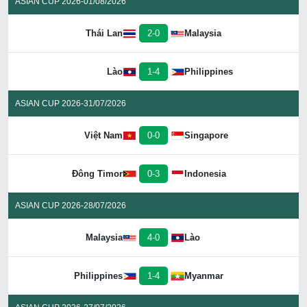
ASIAN CUP 2026
-
01/08/2026
Thái Lan
2
-
0
Malaysia
Lào
1
-
4
Philippines
ASIAN CUP 2026
-
31/07/2026
Việt Nam
0
-
0
Singapore
Đông Timor
0
-
3
Indonesia
ASIAN CUP 2026
-
28/07/2026
Malaysia
4
-
0
Lào
Philippines
1
-
4
Myanmar