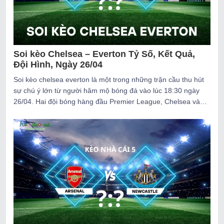
Soi kèo Chelsea – Everton Tỷ Số, Kết Quả,
Đội Hình, Ngày 26/04
Soi kèo chelsea everton là một trong những trận cầu thu hút
sự chú ý lớn từ người hâm mộ bóng đá vào lúc 18:30 ngày
26/04. Hai đội bóng hàng đầu Premier League, Chelsea và
Everton, không chỉ có lịch sử đối đầu lâu dài mà còn sở hữu
những ngôi sao sáng giá...