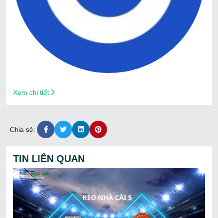
Xem chi tiết
Chia sẻ:
TIN LIÊN QUAN