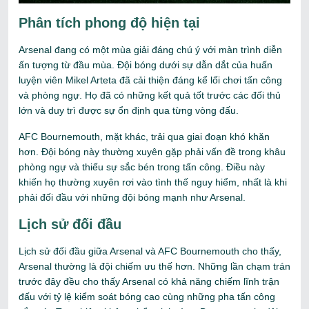
Phân tích phong độ hiện tại
Arsenal đang có một mùa giải đáng chú ý với màn trình diễn
ấn tượng từ đầu mùa. Đội bóng dưới sự dẫn dắt của huấn
luyện viên Mikel Arteta đã cải thiện đáng kể lối chơi tấn công
và phòng ngự. Họ đã có những kết quả tốt trước các đối thủ
lớn và duy trì được sự ổn định qua từng vòng đấu.
AFC Bournemouth, mặt khác, trải qua giai đoạn khó khăn
hơn. Đội bóng này thường xuyên gặp phải vấn đề trong khâu
phòng ngự và thiếu sự sắc bén trong tấn công. Điều này
khiến họ thường xuyên rơi vào tình thế nguy hiểm, nhất là khi
phải đối đầu với những đội bóng mạnh như Arsenal.
Lịch sử đối đầu
Lịch sử đối đầu giữa Arsenal và AFC Bournemouth cho thấy,
Arsenal thường là đội chiếm ưu thế hơn. Những lần chạm trán
trước đây đều cho thấy Arsenal có khả năng chiếm lĩnh trận
đấu với tỷ lệ kiểm soát bóng cao cùng những pha tấn công