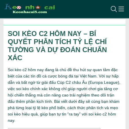
SOI KÈO C2 HÔM NAY – BÍ
QUYẾT PHÂN TÍCH TỶ LỆ CHÍ
TƯỜNG VÀ DỰ ĐOÁN CHUẨN
XÁC
Soi kèo c2 hôm nay đang là chủ đề thu hút sự quan tâm đặc
biệt của các tín đồ cá cược bóng đá tại Việt Nam. Với sự hấp
dẫn và bất ngờ từ giải đấu Cúp C2 châu Âu (Europa League),
việc soi kèo chính xác không chỉ giúp người chơi gia tăng cơ
hội chiến thắng mà còn nâng cao trải nghiệm theo dõi trận
đấu thêm phần kịch tính. Bài viết dưới đây sẽ cùng bạn khám
phá từng loại tỷ lệ kèo phổ biến, cách thức phân tích và mẹo
soi kèo hiệu quả, giúp bạn tự tin “ra tay” với soi kèo c2 hôm
nay.