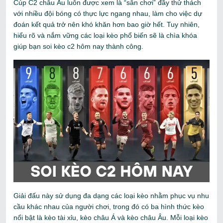
Cúp C2 châu Âu luôn được xem là “sân chơi” đầy thử thách
với nhiều đội bóng có thực lực ngang nhau, làm cho việc dự
đoán kết quả trở nên khó khăn hơn bao giờ hết. Tuy nhiên,
hiểu rõ và nắm vững các loại kèo phổ biến sẽ là chìa khóa
giúp bạn soi kèo c2 hôm nay thành công.
Giải đấu này sử dụng đa dạng các loại kèo nhằm phục vụ nhu
cầu khác nhau của người chơi, trong đó có ba hình thức kèo
nổi bật là kèo tài xỉu, kèo châu Á và kèo châu Âu. Mỗi loại kèo