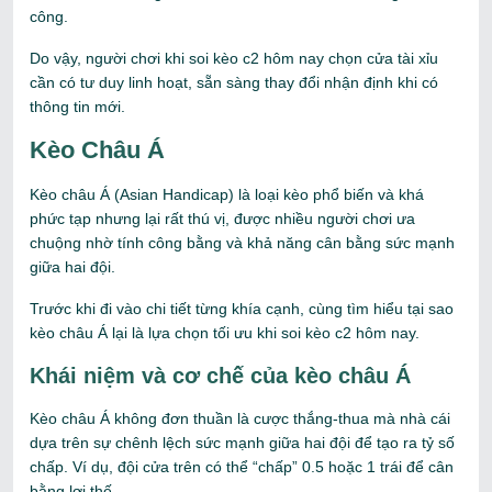
công.
Do vậy, người chơi khi soi kèo c2 hôm nay chọn cửa tài xỉu
cần có tư duy linh hoạt, sẵn sàng thay đổi nhận định khi có
thông tin mới.
Kèo Châu Á
Kèo châu Á (Asian Handicap) là loại kèo phổ biến và khá
phức tạp nhưng lại rất thú vị, được nhiều người chơi ưa
chuộng nhờ tính công bằng và khả năng cân bằng sức mạnh
giữa hai đội.
Trước khi đi vào chi tiết từng khía cạnh, cùng tìm hiểu tại sao
kèo châu Á lại là lựa chọn tối ưu khi soi kèo c2 hôm nay.
Khái niệm và cơ chế của kèo châu Á
Kèo châu Á không đơn thuần là cược thắng-thua mà nhà cái
dựa trên sự chênh lệch sức mạnh giữa hai đội để tạo ra tỷ số
chấp. Ví dụ, đội cửa trên có thể “chấp” 0.5 hoặc 1 trái để cân
bằng lợi thế.