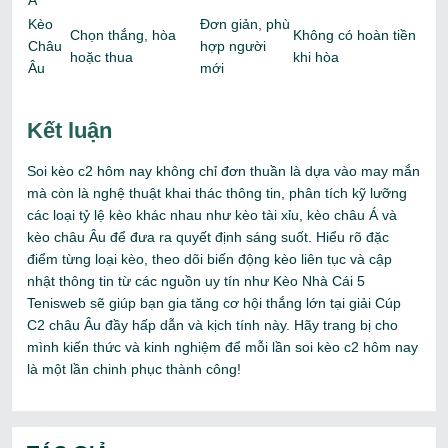
Á
Kèo
Đơn giản, phù
Chọn thắng, hòa
Không có hoàn tiền
Châu
hợp người
hoặc thua
khi hòa
Âu
mới
Kết luận
Soi kèo c2 hôm nay không chỉ đơn thuần là dựa vào may mắn
mà còn là nghệ thuật khai thác thông tin, phân tích kỹ lưỡng
các loại tỷ lệ kèo khác nhau như kèo tài xỉu, kèo châu Á và
kèo châu Âu để đưa ra quyết định sáng suốt. Hiểu rõ đặc
điểm từng loại kèo, theo dõi biến động kèo liên tục và cập
nhật thông tin từ các nguồn uy tín như Kèo Nhà Cái 5
Tenisweb sẽ giúp bạn gia tăng cơ hội thắng lớn tại giải Cúp
C2 châu Âu đầy hấp dẫn và kịch tính này. Hãy trang bị cho
mình kiến thức và kinh nghiệm để mỗi lần soi kèo c2 hôm nay
là một lần chinh phục thành công!