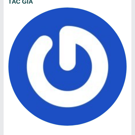
TÁC GIẢ