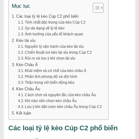
Mục lục
Các loại tỷ lệ kèo Cúp C2 phổ biến
Tính chất đặc trưng của kèo Cúp C2
Sự đa dạng về tỷ lệ kèo
Ảnh hưởng của yếu tố khách quan
Kèo tài xỉu
Nguyên lý vận hành của kèo tài xỉu
Chiến thuật soi kèo tài xỉu trong Cúp C2
Rủi ro và lưu ý khi chọn tài xỉu
Kèo Châu Á
Khái niệm và cơ chế của kèo châu Á
Phân tích phong độ và đội hình
Thận trọng với biến động kèo
Kèo Châu Âu
Cách chơi và nguyên tắc của kèo châu Âu
Khi nào nên chọn kèo châu Âu
Lưu ý khi đặt cược kèo châu Âu trong Cúp C2
Kết luận
Các loại tỷ lệ kèo Cúp C2 phổ biến