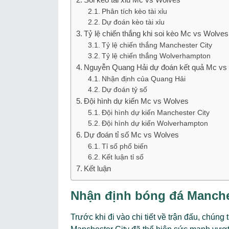
Phân tích kèo tài xỉu
Dự đoán kèo tài xỉu
Tỷ lệ chiến thắng khi soi kèo Mc vs Wolves
Tỷ lệ chiến thắng Manchester City
Tỷ lệ chiến thắng Wolverhampton
Nguyễn Quang Hải dự đoán kết quả Mc vs
Nhận định của Quang Hải
Dự đoán tỷ số
Đội hình dự kiến Mc vs Wolves
Đội hình dự kiến Manchester City
Đội hình dự kiến Wolverhampton
Dự đoán tỉ số Mc vs Wolves
Tỉ số phổ biến
Kết luận tỉ số
Kết luận
Nhận định bóng đá Manche
Trước khi đi vào chi tiết về trận đấu, chúng 