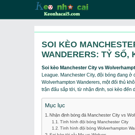
SOI KÈO MANCHESTE
WANDERERS: TỶ SỐ, K
Soi kèo Manchester City vs Wolverhamp
League. Manchester City, đội bóng đang ở đ
Wolverhampton Wanderers, một đối thủ không
trận đấu sắp tới, từ nhận định, soi kèo đến
Mục lục
Nhận định bóng đá Manchester City vs Wo
Tình hình đội bóng Manchester City
Tình hình đội bóng Wolverhampton Wa
Soi kèo tài xỉu Mc vs Wolves