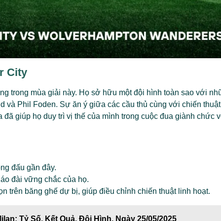
r City
ng trong mùa giải này. Họ sở hữu một đội hình toàn sao với n
d và Phil Foden. Sự ăn ý giữa các cầu thủ cùng với chiến thuật
 đã giúp họ duy trì vị thế của mình trong cuộc đua giành chức 
vòng đấu gần đây.
háo đài vững chắc của họ.
ọn trên băng ghế dự bị, giúp điều chỉnh chiến thuật linh hoạt.
ilan: Tỷ Số, Kết Quả, Đội Hình, Ngày 25/05/2025