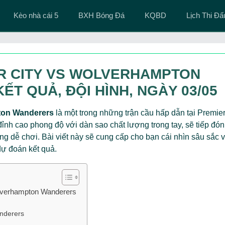
Kèo nhà cái 5
BXH Bóng Đá
KQBD
Lịch Thi Đấ
R CITY VS WOLVERHAMPTON
ẾT QUẢ, ĐỘI HÌNH, NGÀY 03/05
ton Wanderers
là một trong những trận cầu hấp dẫn tại Premie
ỉnh cao phong độ với dàn sao chất lượng trong tay, sẽ tiếp đón
 dễ chơi. Bài viết này sẽ cung cấp cho bạn cái nhìn sâu sắc 
 dự đoán kết quả.
lverhampton Wanderers
nderers