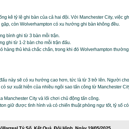
g kê tỷ lệ ghi bàn của cả hai đội. Với Manchester City, việc ghi
ếm gặp, còn Wolverhampton có xu hướng ghi bàn không đều.
ng bình ghi từ 3 bàn mỗi trận.
ng ghi từ 1-2 bàn cho mỗi trận đấu.
có hàng thủ khá chắc chắn, trong khi đó Wolverhampton thường
n đấu này sẽ có xu hướng cao hơn, tức là từ 3 trở lên. Người chơ
 có sự xuất hiện của nhiều ngôi sao tấn công từ Manchester Cit
ủa Manchester City và lối chơi chủ động tấn công.
n giữ được tình hình và có chiến thuật phòng ngự tốt, tỷ số có
illarreal Tỷ Số, Kết Quả, Đội Hình, Ngày 19/05/2025