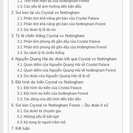
Tình hình hiện tại của Nottingham Forest
Các yếu tố ảnh hưởng đến trận đấu
Soi kèo tài xỉu Crystal vs Nottingham
Phân tích khả năng ghi bàn của Crystal Palace
Phân tích khả năng ghi bàn của Nottingham Forest
Dự đoán tỷ lệ tài xỉu
Tỷ lệ chiến thắng Crystal vs Nottingham
Phân tích phong độ gần đây của Crystal Palace
Phân tích phong độ gần đây của Nottingham Forest
So sánh tỷ lệ chiến thắng
Nguyễn Quang Hải dự đoán kết quả Crystal vs Nottingham
Quan điểm của Nguyễn Quang Hải về Crystal Palace
Quan điểm của Nguyễn Quang Hải về Nottingham Forest
Dự đoán của Nguyễn Quang Hải về tỷ số
Đội hình dự kiến Crystal vs Nottingham
Đội hình dự kiến của Crystal Palace
Đội hình dự kiến của Nottingham Forest
Tác động của đội hình đến trận đấu
Soi kèo Crystal vs Nottingham Forest – Dự đoán tỉ số
Dự đoán từ chuyên gia
Những yếu tố bất ngờ
Kỳ vọng từ người hâm mộ
Kết luận