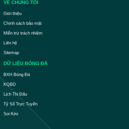
VỀ CHÚNG TÔI
Giới thiệu
Chính sách bảo mật
Miễn trừ trách nhiệm
Liên hệ
Sitemap
DỮ LIỆU BÓNG ĐÁ
BXH Bóng Đá
KQBD
Lịch Thi Đấu
Tỷ Số Trực Tuyến
Soi Kèo