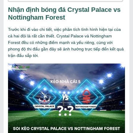
Nhận định bóng đá Crystal Palace vs
Nottingham Forest
Trước khi đi vào chi tiết, việc phân tích tình hình hiện tại của
cả hai đội là rất cần thiết. Crystal Palace và Nottingham
Forest đều có những điểm mạnh và yếu riêng, cùng với
phong độ thi đấu gần đây sẽ ảnh hưởng trực tiếp đến kết quả
trận đấu sắp tới.