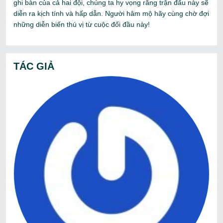
ghi bàn của cả hai đội, chúng ta hy vọng rằng trận đấu này sẽ
diễn ra kịch tính và hấp dẫn. Người hâm mộ hãy cùng chờ đợi
những diễn biến thú vị từ cuộc đối đầu này!
TÁC GIẢ