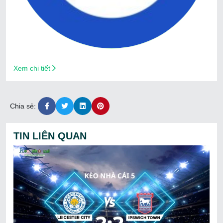
Xem chi tiết
Chia sẻ:
TIN LIÊN QUAN