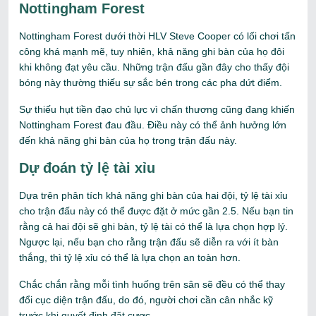
Nottingham Forest
Nottingham Forest dưới thời HLV Steve Cooper có lối chơi tấn
công khá mạnh mẽ, tuy nhiên, khả năng ghi bàn của họ đôi
khi không đạt yêu cầu. Những trận đấu gần đây cho thấy đội
bóng này thường thiếu sự sắc bén trong các pha dứt điểm.
Sự thiếu hụt tiền đạo chủ lực vì chấn thương cũng đang khiến
Nottingham Forest đau đầu. Điều này có thể ảnh hưởng lớn
đến khả năng ghi bàn của họ trong trận đấu này.
Dự đoán tỷ lệ tài xỉu
Dựa trên phân tích khả năng ghi bàn của hai đội, tỷ lệ tài xỉu
cho trận đấu này có thể được đặt ở mức gần 2.5. Nếu bạn tin
rằng cả hai đội sẽ ghi bàn, tỷ lệ tài có thể là lựa chọn hợp lý.
Ngược lại, nếu bạn cho rằng trận đấu sẽ diễn ra với ít bàn
thắng, thì tỷ lệ xỉu có thể là lựa chọn an toàn hơn.
Chắc chắn rằng mỗi tình huống trên sân sẽ đều có thể thay
đổi cục diện trận đấu, do đó, người chơi cần cân nhắc kỹ
trước khi quyết định đặt cược.