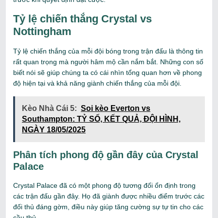
Tỷ lệ chiến thắng Crystal vs
Nottingham
Tỷ lệ chiến thắng của mỗi đội bóng trong trận đấu là thông tin
rất quan trọng mà người hâm mộ cần nắm bắt. Những con số
biết nói sẽ giúp chúng ta có cái nhìn tổng quan hơn về phong
độ hiện tại và khả năng giành chiến thắng của mỗi đội.
Kèo Nhà Cái 5:
Soi kèo Everton vs
Southampton: TỶ SỐ, KẾT QUẢ, ĐỘI HÌNH,
NGÀY 18/05/2025
Phân tích phong độ gần đây của Crystal
Palace
Crystal Palace đã có một phong độ tương đối ổn định trong
các trận đấu gần đây. Họ đã giành được nhiều điểm trước các
đối thủ đáng gờm, điều này giúp tăng cường sự tự tin cho các
cầu thủ.