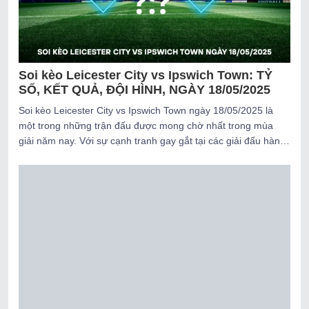
Soi kèo Leicester City vs Ipswich Town: TỶ
SỐ, KẾT QUẢ, ĐỘI HÌNH, NGÀY 18/05/2025
Soi kèo Leicester City vs Ipswich Town ngày 18/05/2025 là
một trong những trận đấu được mong chờ nhất trong mùa
giải năm nay. Với sự cạnh tranh gay gắt tại các giải đấu hàng
đầu nước Anh, cả hai đội đều đang tìm kiếm cơ hội để khẳng
định vị thế và giành chiến thắng...