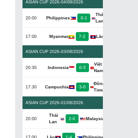
ASIAN CUP 2026
-
04/08/2026
Thái
20:00
Philippines
0
-
1
Lan
17:00
Myanmar
7
-
2
Lào
ASIAN CUP 2026
-
03/08/2026
Việt
20:30
Indonesia
0
-
3
Nam
Đông
17:30
Campuchia
3
-
0
Timor
ASIAN CUP 2026
-
01/08/2026
Thái
20:00
2
-
0
Malaysia
Lan
17:00
Lào
1
-
4
Philippines