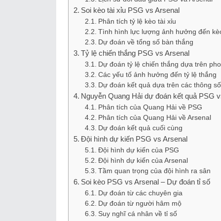
Soi kèo tài xỉu PSG vs Arsenal
Phân tích tỷ lệ kèo tài xỉu
Tình hình lực lượng ảnh hưởng đến kèo 
Dự đoán về tổng số bàn thắng
Tỷ lệ chiến thắng PSG vs Arsenal
Dự đoán tỷ lệ chiến thắng dựa trên ph
Các yếu tố ảnh hưởng đến tỷ lệ thắng
Dự đoán kết quả dựa trên các thông số
Nguyễn Quang Hải dự đoán kết quả PSG v
Phân tích của Quang Hải về PSG
Phân tích của Quang Hải về Arsenal
Dự đoán kết quả cuối cùng
Đội hình dự kiến PSG vs Arsenal
Đội hình dự kiến của PSG
Đội hình dự kiến của Arsenal
Tầm quan trọng của đội hình ra sân
Soi kèo PSG vs Arsenal – Dự đoán tỉ số
Dự đoán từ các chuyên gia
Dự đoán từ người hâm mộ
Suy nghĩ cá nhân về tỉ số