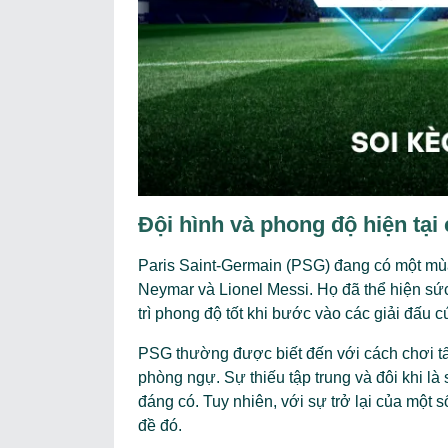
Đội hình và phong độ hiện tạ
Paris Saint-Germain (PSG) đang có một mùa
Neymar và Lionel Messi. Họ đã thể hiện sức
trì phong độ tốt khi bước vào các giải đấu 
PSG thường được biết đến với cách chơi tấ
phòng ngự. Sự thiếu tập trung và đôi khi là
đáng có. Tuy nhiên, với sự trở lại của một 
đề đó.