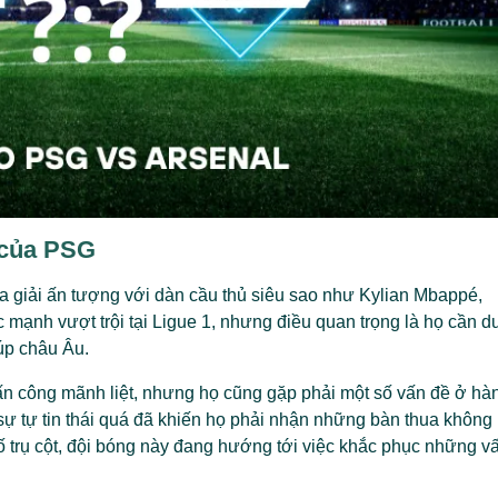
i của PSG
 giải ấn tượng với dàn cầu thủ siêu sao như Kylian Mbappé,
 mạnh vượt trội tại Ligue 1, nhưng điều quan trọng là họ cần d
cúp châu Âu.
n công mãnh liệt, nhưng họ cũng gặp phải một số vấn đề ở hà
 sự tự tin thái quá đã khiến họ phải nhận những bàn thua không
số trụ cột, đội bóng này đang hướng tới việc khắc phục những v