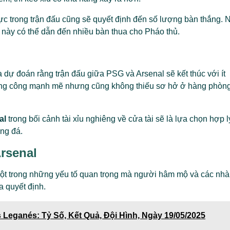
ực trong trận đấu cũng sẽ quyết định đến số lượng bàn thắng. 
u này có thể dẫn đến nhiều bàn thua cho Pháo thủ.
ia dự đoán rằng trận đấu giữa PSG và Arsenal sẽ kết thúc với ít
 hàng công mạnh mẽ nhưng cũng không thiếu sơ hở ở hàng phòn
al
trong bối cảnh tài xỉu nghiêng về cửa tài sẽ là lựa chọn hợp l
óng đá.
Arsenal
một trong những yếu tố quan trọng mà người hâm mộ và các nhà
a quyết định.
 Leganés: Tỷ Số, Kết Quả, Đội Hình, Ngày 19/05/2025