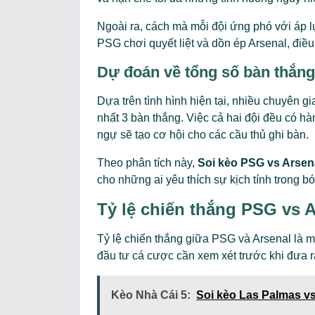
Ngoài ra, cách mà mỗi đội ứng phó với áp l
PSG chơi quyết liệt và dồn ép Arsenal, điề
Dự đoán về tổng số bàn thắng
Dựa trên tình hình hiện tại, nhiều chuyên g
nhất 3 bàn thắng. Việc cả hai đội đều có
ngự sẽ tạo cơ hội cho các cầu thủ ghi bàn.
Theo phân tích này,
Soi kèo PSG vs Arsen
cho những ai yêu thích sự kịch tính trong b
Tỷ lệ chiến thắng PSG vs 
Tỷ lệ chiến thắng giữa PSG và Arsenal là 
đầu tư cá cược cần xem xét trước khi đưa r
Kèo Nhà Cái 5:
Soi kèo Las Palmas vs