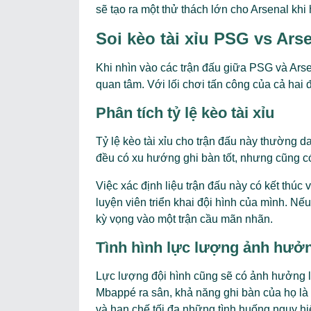
sẽ tạo ra một thử thách lớn cho Arsenal khi
Soi kèo tài xỉu PSG vs Ars
Khi nhìn vào các trận đấu giữa PSG và Arsen
quan tâm. Với lối chơi tấn công của cả hai 
Phân tích tỷ lệ kèo tài xỉu
Tỷ lệ kèo tài xỉu cho trận đấu này thường d
đều có xu hướng ghi bàn tốt, nhưng cũng c
Việc xác định liệu trận đấu này có kết thú
luyện viên triển khai đội hình của mình. Nế
kỳ vọng vào một trận cầu mãn nhãn.
Tình hình lực lượng ảnh hưởn
Lực lượng đội hình cũng sẽ có ảnh hưởng l
Mbappé ra sân, khả năng ghi bàn của họ là
và hạn chế tối đa những tình huống nguy hi