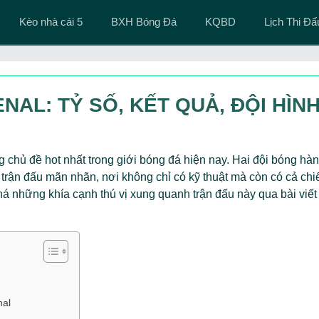
Kèo nhà cái 5
BXH Bóng Đá
KQBD
Lịch Thi Đấ
NAL: TỶ SỐ, KẾT QUẢ, ĐỘI HÌNH
 chủ đề hot nhất trong giới bóng đá hiện nay. Hai đội bóng hà
trận đấu mãn nhãn, nơi không chỉ có kỹ thuật mà còn có cả chi
há những khía cạnh thú vị xung quanh trận đấu này qua bài viết
nal