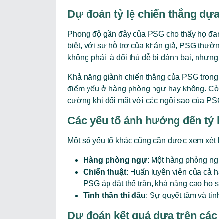
Dự đoán tỷ lệ chiến thắng dự
Phong độ gần đây của PSG cho thấy họ đang 
biệt, với sự hỗ trợ của khán giả, PSG thườ
không phải là đối thủ dễ bị đánh bại, nhưng
Khả năng giành chiến thắng của PSG trong 
điểm yếu ở hàng phòng ngự hay không. Còn
cường khi đối mặt với các ngôi sao của PS
Các yếu tố ảnh hưởng đến tỷ 
Một số yếu tố khác cũng cần được xem xét kh
Hàng phòng ngự
: Một hàng phòng ngự
Chiến thuật
: Huấn luyện viên của cả 
PSG áp đặt thế trận, khả năng cao họ s
Tinh thần thi đấu
: Sự quyết tâm và tin
Dự đoán kết quả dựa trên các