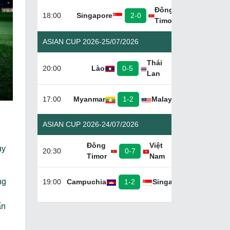
Đông
18:00
Singapore
2
-
0
Timor
ASIAN CUP 2026
-
25/07/2026
Thái
20:00
Lào
0
-
5
Lan
17:00
Myanmar
1
-
2
Malaysia
ASIAN CUP 2026
-
24/07/2026
Đông
Việt
uy
20:30
0
-
7
Timor
Nam
ng
19:00
Campuchia
1
-
2
Singapore
ấn