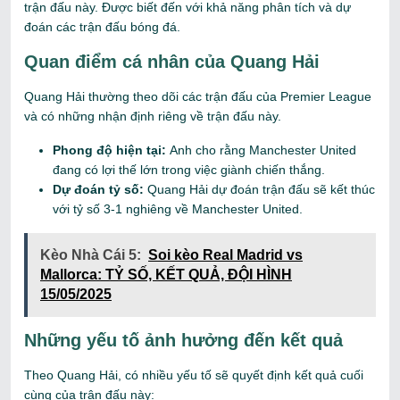
trận đấu này. Được biết đến với khả năng phân tích và dự
đoán các trận đấu bóng đá.
Quan điểm cá nhân của Quang Hải
Quang Hải thường theo dõi các trận đấu của Premier League
và có những nhận định riêng về trận đấu này.
Phong độ hiện tại:
Anh cho rằng Manchester United
đang có lợi thế lớn trong việc giành chiến thắng.
Dự đoán tỷ số:
Quang Hải dự đoán trận đấu sẽ kết thúc
với tỷ số 3-1 nghiêng về Manchester United.
Kèo Nhà Cái 5:
Soi kèo Real Madrid vs
Mallorca: TỶ SỐ, KẾT QUẢ, ĐỘI HÌNH
15/05/2025
Những yếu tố ảnh hưởng đến kết quả
Theo Quang Hải, có nhiều yếu tố sẽ quyết định kết quả cuối
cùng của trận đấu này: