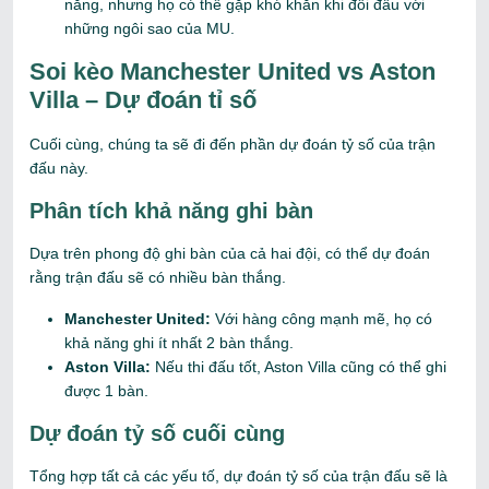
năng, nhưng họ có thể gặp khó khăn khi đối đầu với
những ngôi sao của MU.
Soi kèo Manchester United vs Aston
Villa – Dự đoán tỉ số
Cuối cùng, chúng ta sẽ đi đến phần dự đoán tỷ số của trận
đấu này.
Phân tích khả năng ghi bàn
Dựa trên phong độ ghi bàn của cả hai đội, có thể dự đoán
rằng trận đấu sẽ có nhiều bàn thắng.
Manchester United:
Với hàng công mạnh mẽ, họ có
khả năng ghi ít nhất 2 bàn thắng.
Aston Villa:
Nếu thi đấu tốt, Aston Villa cũng có thể ghi
được 1 bàn.
Dự đoán tỷ số cuối cùng
Tổng hợp tất cả các yếu tố, dự đoán tỷ số của trận đấu sẽ là