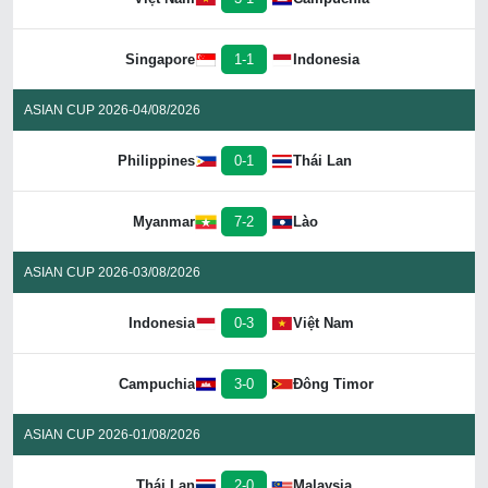
Singapore
1
-
1
Indonesia
ASIAN CUP 2026
-
04/08/2026
Philippines
0
-
1
Thái Lan
Myanmar
7
-
2
Lào
ASIAN CUP 2026
-
03/08/2026
Indonesia
0
-
3
Việt Nam
Campuchia
3
-
0
Đông Timor
ASIAN CUP 2026
-
01/08/2026
Thái Lan
2
-
0
Malaysia