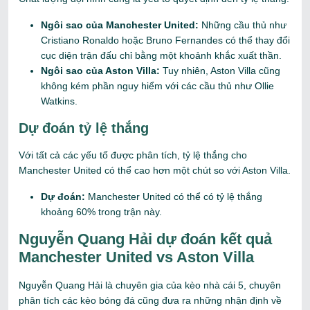
Ngôi sao của Manchester United:
Những cầu thủ như
Cristiano Ronaldo hoặc Bruno Fernandes có thể thay đổi
cục diện trận đấu chỉ bằng một khoảnh khắc xuất thần.
Ngôi sao của Aston Villa:
Tuy nhiên, Aston Villa cũng
không kém phần nguy hiểm với các cầu thủ như Ollie
Watkins.
Dự đoán tỷ lệ thắng
Với tất cả các yếu tố được phân tích, tỷ lệ thắng cho
Manchester United có thể cao hơn một chút so với Aston Villa.
Dự đoán:
Manchester United có thể có tỷ lệ thắng
khoảng 60% trong trận này.
Nguyễn Quang Hải dự đoán kết quả
Manchester United vs Aston Villa
Nguyễn Quang Hải là chuyên gia của kèo nhà cái 5, chuyên
phân tích các kèo bóng đá cũng đưa ra những nhận định về