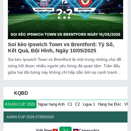
Soi kèo Ipswich Town vs Brentford: Tỷ Số,
Kết Quả, Đội Hình, Ngày 10/05/2025
Soi kèo Ipswich Town vs Brentford là một trong những chủ đề
nóng hổi được nhiều người yêu bóng đá quan tâm. Trận đấu
giữa hai đội bóng này không chỉ hấp dẫn bởi sự cạnh tranh
mà còn bởi những dự đoán thú vị về kết quả trận đấu. Trong
bài viết này, chúng ta...
KQBD
ASIAN CUP 2026
Ngoại hạng Anh
C1
C2
Ligue 1
Hạng hai Đức
VĐQ
ASIAN CUP 2026
-
07/08/2026
Việt Nam
3
-
1
Campuchia