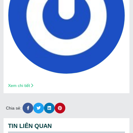
Xem chi tiết
Chia sẻ:
TIN LIÊN QUAN