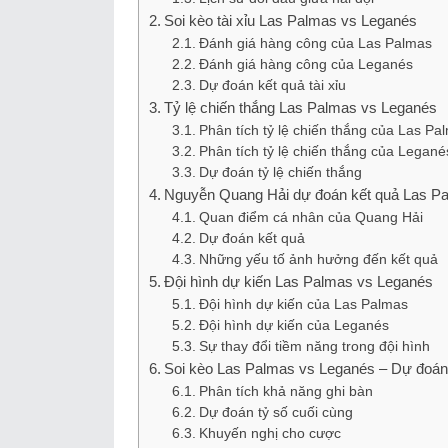
Soi kèo tài xỉu Las Palmas vs Leganés
Đánh giá hàng công của Las Palmas
Đánh giá hàng công của Leganés
Dự đoán kết quả tài xỉu
Tỷ lệ chiến thắng Las Palmas vs Leganés
Phân tích tỷ lệ chiến thắng của Las Pa
Phân tích tỷ lệ chiến thắng của Legané
Dự đoán tỷ lệ chiến thắng
Nguyễn Quang Hải dự đoán kết quả Las P
Quan điểm cá nhân của Quang Hải
Dự đoán kết quả
Những yếu tố ảnh hưởng đến kết quả
Đội hình dự kiến Las Palmas vs Leganés
Đội hình dự kiến của Las Palmas
Đội hình dự kiến của Leganés
Sự thay đổi tiềm năng trong đội hình
Soi kèo Las Palmas vs Leganés – Dự đoán 
Phân tích khả năng ghi bàn
Dự đoán tỷ số cuối cùng
Khuyến nghị cho cược