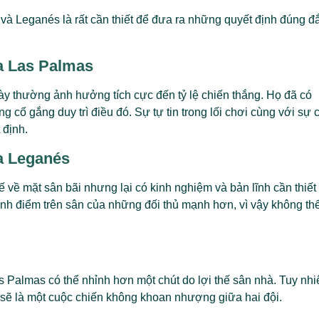
 và Leganés là rất cần thiết để đưa ra những quyết định đúng đ
ủa Las Palmas
ày thường ảnh hưởng tích cực đến tỷ lệ chiến thắng. Họ đã có
 cố gắng duy trì điều đó. Sự tự tin trong lối chơi cùng với sự 
 định.
ủa Leganés
về mặt sân bãi nhưng lại có kinh nghiệm và bản lĩnh cần thiết
ành điểm trên sân của những đối thủ mạnh hơn, vì vậy không th
as Palmas có thể nhỉnh hơn một chút do lợi thế sân nhà. Tuy nhi
 sẽ là một cuộc chiến không khoan nhượng giữa hai đội.