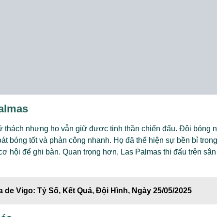
Palmas
ử thách nhưng họ vẫn giữ được tinh thần chiến đấu. Đội bóng 
oát bóng tốt và phản công nhanh. Họ đã thể hiện sự bền bỉ tron
cơ hội để ghi bàn. Quan trọng hơn, Las Palmas thi đấu trên sân
a de Vigo: Tỷ Số, Kết Quả, Đội Hình, Ngày 25/05/2025