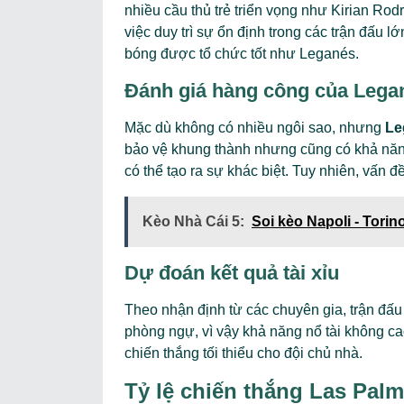
nhiều cầu thủ trẻ triển vọng như Kirian Rod
việc duy trì sự ổn định trong các trận đấu l
bóng được tổ chức tốt như Leganés.
Đánh giá hàng công của Lega
Mặc dù không có nhiều ngôi sao, nhưng
Le
bảo vệ khung thành nhưng cũng có khả năn
có thể tạo ra sự khác biệt. Tuy nhiên, vấn đ
Kèo Nhà Cái 5:
Soi kèo Napoli - Torin
Dự đoán kết quả tài xỉu
Theo nhận định từ các chuyên gia, trận đấu 
phòng ngự, vì vậy khả năng nổ tài không ca
chiến thắng tối thiểu cho đội chủ nhà.
Tỷ lệ chiến thắng Las Pal