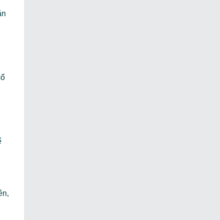
ắn
cổ
ể
ên,