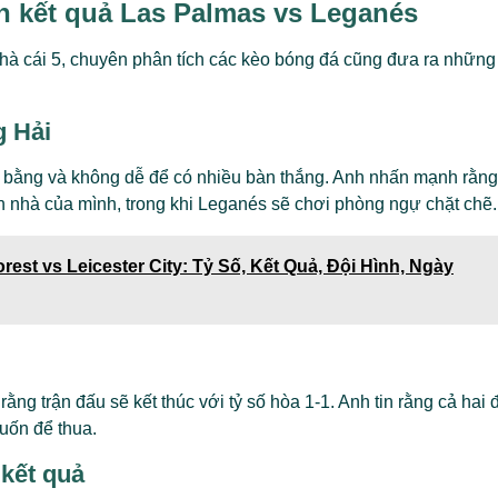
 kết quả Las Palmas vs Leganés
à cái 5, chuyên phân tích các kèo bóng đá cũng đưa ra những
g Hải
n bằng và không dễ để có nhiều bàn thắng. Anh nhấn mạnh rằng
n nhà của mình, trong khi Leganés sẽ chơi phòng ngự chặt chẽ.
rest vs Leicester City: Tỷ Số, Kết Quả, Đội Hình, Ngày
ng trận đấu sẽ kết thúc với tỷ số hòa 1-1. Anh tin rằng cả hai 
uốn để thua.
kết quả